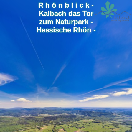
R h ö n b l i c k -
Kalbach das Tor
zum Naturpark -
Hessische Rhön -