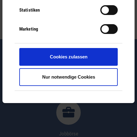
Statistiken
Einzugsermächtigung
Marketing
Cookies zulassen
Nur notwendige Cookies
Vereine
Jobbörse