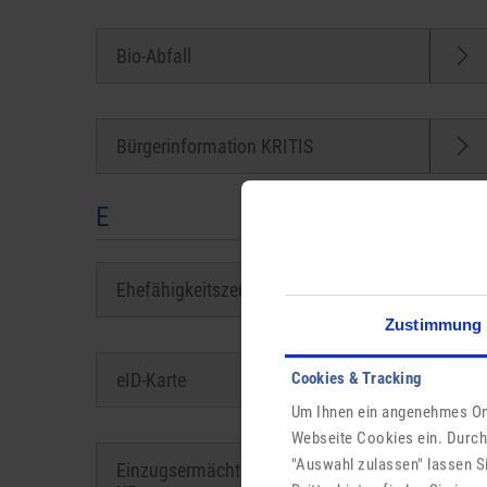
Bio-Abfall
Bürgerinformation KRITIS
E
Ehefähigkeitszeugnis
Zustimmung
eID-Karte
Cookies & Tracking
Um Ihnen ein angenehmes Onl
Webseite Cookies ein. Durch
"Auswahl zulassen" lassen S
Einzugsermächtigung | Größe: 220