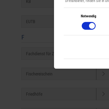
Drittanbieter, finden Sie in 
KB
Einwilligungsauswahl
Notwendig
EUTB
F
Fachdienst für Zuwanderung
Fischereischein
Friedhöfe