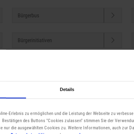
Bürgerbus
Bürgerinitiativen
Eheschließung
Details
Einbürgerungen
ine-Erlebnis zu ermöglichen und die Leistung der Webseite zu verbesser
 Bestätigen des Buttons "Cookies zulassen" stimmen Sie der Verwendu
ie nur die ausgewählten Cookies zu. Weitere Informationen, auch zur D
Elektrogeräteentsorgung