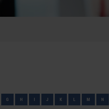
G
H
I
J
K
L
M
N