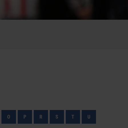
O
P
R
S
T
U