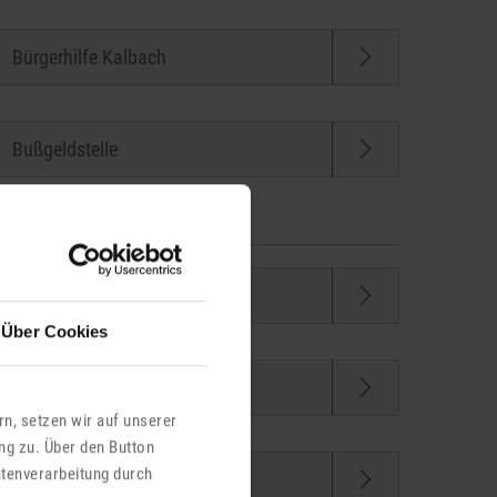
Bürgerhilfe Kalbach
Bußgeldstelle
Ehrungen
Über Cookies
Einreisebestimmungen
n, setzen wir auf unserer
ng zu. Über den Button
atenverarbeitung durch
Entwässerung