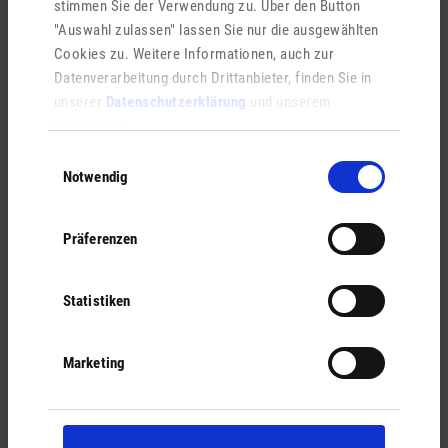
stimmen Sie der Verwendung zu. Über den Button
"Auswahl zulassen" lassen Sie nur die ausgewählten
Cookies zu. Weitere Informationen, auch zur
Frischkornweg, 36148 Kalbach (ehemals: Auf der Döllau)
Datenverarbeitung durch Drittanbieter, finden Sie in
unserer
Datenschutzerklärung
und unserem
Merkmale
Impressum
.
Sport und Kulturveranstaltungen möglich
Einwilligungsauswahl
Notwendig
Saal mit 240 qm und Bühne
Theke, Foyer und Küche
Präferenzen
Reservierung & Auskünfte
Günther Ochs
Statistiken
+49 9742 1583
Marketing
Google Maps