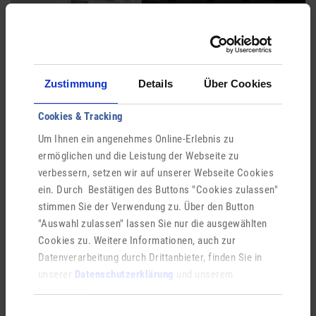
Zustimmung
Details
Über Cookies
Cookies & Tracking
Um Ihnen ein angenehmes Online-Erlebnis zu
ermöglichen und die Leistung der Webseite zu
verbessern, setzen wir auf unserer Webseite Cookies
ein. Durch Bestätigen des Buttons "Cookies zulassen"
stimmen Sie der Verwendung zu. Über den Button
Herzsichere Gemeinde - Defibrillatoren
"Auswahl zulassen" lassen Sie nur die ausgewählten
Cookies zu. Weitere Informationen, auch zur
für alle Ortsteile
Datenverarbeitung durch Drittanbieter, finden Sie in
unserer
Datenschutzerklärung
und unserem
Impressum
.
Hier
können Sie den vollständigen Bericht lesen.
Einwilligungsauswahl