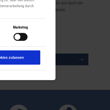
hre Fragen und Anträge können Sie uns auch ein­
atenverarbeitung durch
ach online stellen – ganz ohne Termin.
Login Digitales Rathaus
Marketing
Ähnliche Einträge
kies zulassen
Parkausweis