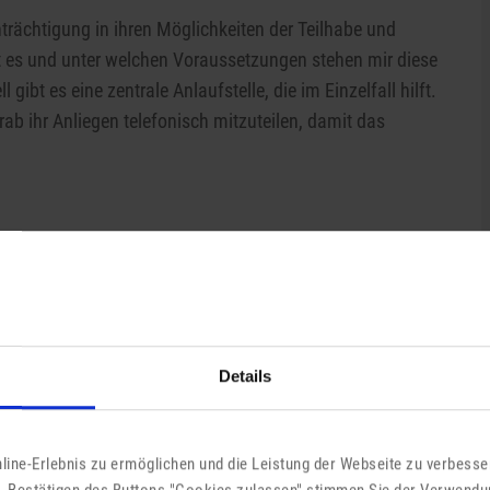
rächtigung in ihren Möglichkeiten der Teilhabe und
 es und unter welchen Voraussetzungen stehen mir diese
 gibt es eine zentrale Anlaufstelle, die im Einzelfall hilft.
rab ihr Anliegen telefonisch mitzuteilen, damit das
Details
O
Ü
ine-Erlebnis zu ermöglichen und die Leistung der Webseite zu verbesser
p
 Bestätigen des Buttons "Cookies zulassen" stimmen Sie der Verwendu