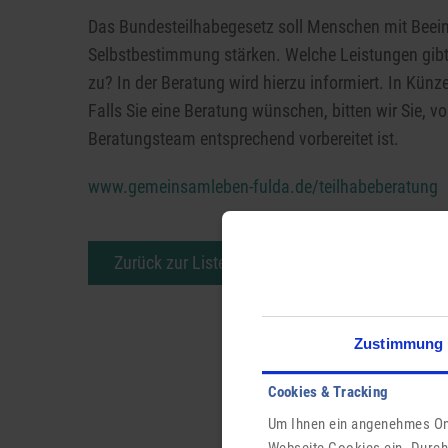
Das Bundesteilhabegesetz soll Menschen mit Beeint
Selbstbestimmung stärken. Welche Leistungen gibt
zu? In der Beratung wird hierzu informiert. In Künzell
Falls Sie eine Beratung wünschen, bitten wir Sie, vo
Beratungsteam entsprechend vorbereitet ist.
www.gemeinsamleben-fulda.de/teilhabeberatung
Zurück zur Liste
Zustimmung
Cookies & Tracking
Um Ihnen ein angenehmes Onl
Webseite Cookies ein. Durch