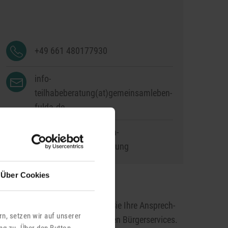
+49 661 480177930
info-
teilhabeberatung(at)gemeinsamleben-
fulda.de
www.gemeinsamleben-
fulda.de/teilhabeberatung
Über Cookies
nline-Bürgerservice
ber das A-Z Verzeichnis finden Sie Ihre Ansprech­
n, setzen wir auf unserer
artner und Informationen zu allen Bürger­services.
ng zu. Über den Button