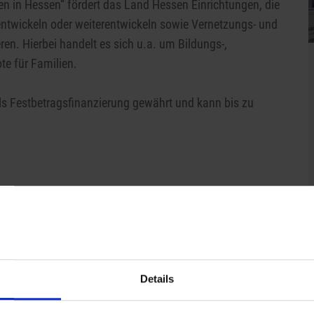
n in Hessen“ fördert das Land Hessen Einrichtungen, die
entwickeln oder weiterentwickeln sowie Vernetzungs- und
ren. Hierbei handelt es sich u.a. um Bildungs-,
e für Familien.
ls Festbetragsfinanzierung gewährt und kann bis zu
O
Ü
p
Details
I