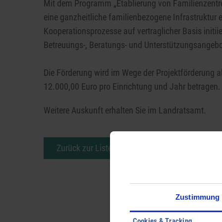
Mit dem Programm „Etablierung von Familienzentre
eine ganzheitliche familienbezogene Infrastruktur 
Kooperationsprozesse auf vertraglicher Basis initiie
Betreuungs-, Beratungs- und Unterstützungsangebot
Die Förderung wird im Wege der Projektförderung a
12.000,00 Euro pro Einrichtung und Jahr betragen.
Weitere Auskunft erhalten Sie im Landratsamt.
Zurück zur Liste
Zustimmung
Cookies & Tracking