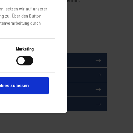
ach online stellen – ganz ohne Termin.
n, setzen wir auf unserer
ng zu. Über den Button
Login Digitales Rathaus
atenverarbeitung durch
Ähnliche Einträge
Marketing
Tagesmutter
Kindergärten
kies zulassen
Alterspflege- und Fahrdienste
Schulangelegenheiten