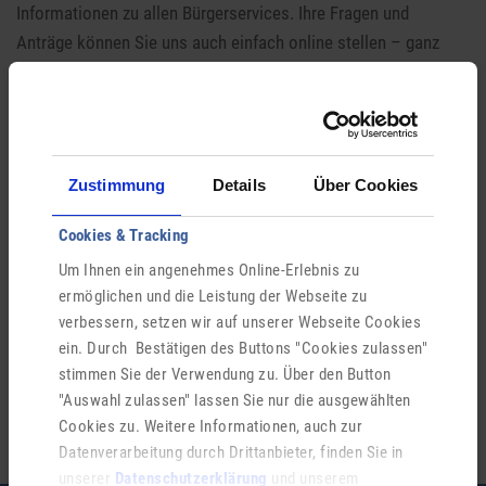
Informationen zu allen Bürger­services. Ihre Fragen und
Anträge können Sie uns auch ein­fach online stellen – ganz
ohne Termin.
Login Digitales Rathaus
Zustimmung
Details
Über Cookies
Ähnliche Einträge
Cookies & Tracking
Um Ihnen ein angenehmes Online-Erlebnis zu
Ausbildungsförderung
ermöglichen und die Leistung der Webseite zu
verbessern, setzen wir auf unserer Webseite Cookies
Sozialhilfeanträge
ein. Durch Bestätigen des Buttons "Cookies zulassen"
stimmen Sie der Verwendung zu. Über den Button
Wohngeld
"Auswahl zulassen" lassen Sie nur die ausgewählten
Cookies zu. Weitere Informationen, auch zur
Datenverarbeitung durch Drittanbieter, finden Sie in
unserer
Datenschutzerklärung
und unserem