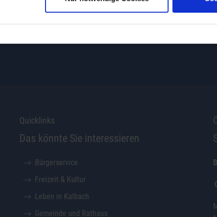
Wo erledige ich was?
Hessenfinder
Quicklinks
Ö
Das könnte Sie interessieren
Bürgerservice
B
Freizeit & Kultur
Leben in Kalbach
M
Gemeinde und Rathaus