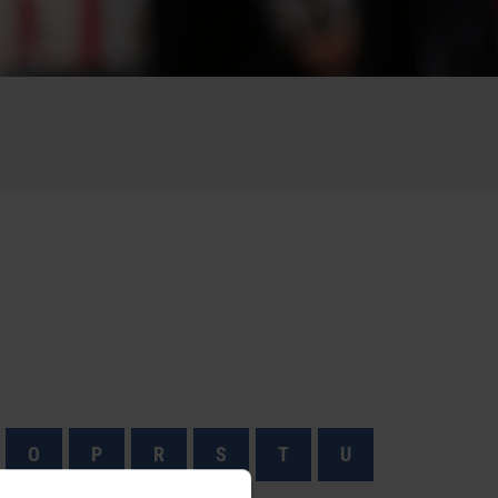
O
P
R
S
T
U