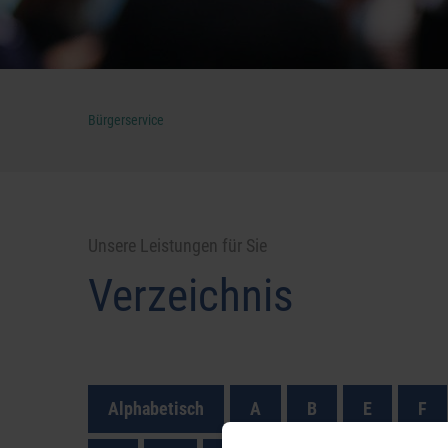
Bürgerservice
Unsere Leistungen für Sie
Verzeichnis
Alphabetisch
A
B
E
F