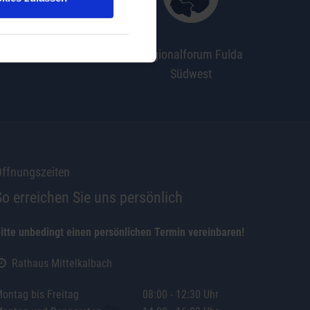
Abfallwirtschaft
Regionalforum Fulda
Südwest
ffnungszeiten
So erreichen Sie uns persönlich
itte unbedingt einen persönlichen Termin vereinbaren!
Rathaus Mittelkalbach
ontag bis Freitag
08:00 - 12:30 Uhr