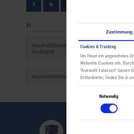
V
W
Z
H
Zustimmung
Haushaltsbescheinigung für
Cookies & Tracking
Kindergeld
Um Ihnen ein angenehmes Onl
Webseite Cookies ein. Durch
"Auswahl zulassen" lassen S
Hochwasserschutz
Drittanbieter, finden Sie in 
Einwilligungsauswahl
Notwendig