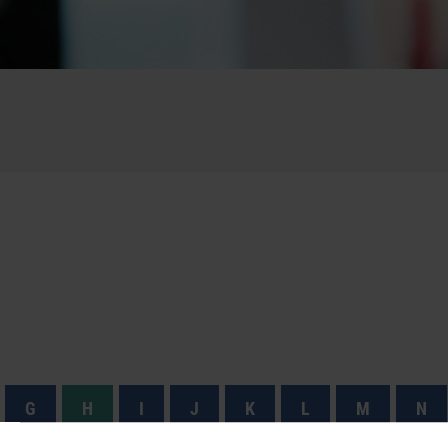
G
H
I
J
K
L
M
N