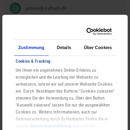
gemeinde-kalbach.de
Hauptstraße 12
36148
Kalbach
Deutschland
Zustimmung
Details
Über Cookies
Cookies & Tracking
ONLINE-BÜRGERSERVICE
Um Ihnen ein angenehmes Online-Erlebnis zu
ermöglichen und die Leistung der Webseite zu
verbessern, setzen wir auf unserer Webseite Cookies
Über das A-Z Verzeichnis finden Sie Ihre Ansprech­
ein. Durch Bestätigen des Buttons "Cookies zulassen"
partner und Informationen zu allen Bürger­services.
stimmen Sie der Verwendung zu. Über den Button
Ihre Fragen und Anträge können Sie uns auch ein­fach
"Auswahl zulassen" lassen Sie nur die ausgewählten
online stellen – ganz ohne Termin.
Cookies zu. Weitere Informationen, auch zur
Datenverarbeitung durch Drittanbieter, finden Sie in
unserer
Datenschutzerklärung
und unserem
Login Digitales Rathaus