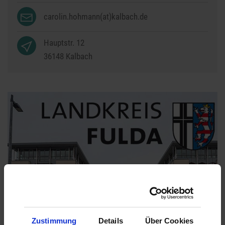
carolin.hohmann(at)kalbach.de
Hauptstr. 12
36148
Kalbach
Zustimmung
Details
Über Cookies