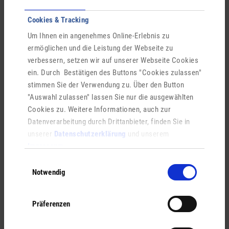
Cookies & Tracking
Um Ihnen ein angenehmes Online-Erlebnis zu
Wörthstraße 15
ermöglichen und die Leistung der Webseite zu
36037
Fulda
verbessern, setzen wir auf unserer Webseite Cookies
ein. Durch Bestätigen des Buttons "Cookies zulassen"
+49 661 115
stimmen Sie der Verwendung zu. Über den Button
"Auswahl zulassen" lassen Sie nur die ausgewählten
Cookies zu. Weitere Informationen, auch zur
abfallwirtschaft(at)landkreis-fulda.de
Datenverarbeitung durch Drittanbieter, finden Sie in
unserer
Datenschutzerklärung
und unserem
www.abfallwirtschaft-landkreis-fulda.de/
Impressum
.
Einwilligungsauswahl
Notwendig
ONLINE-BÜRGERSERVICE
Präferenzen