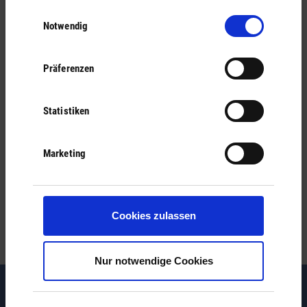
Einwilligungsauswahl
Ähnliche Einträge
Notwendig
Präferenzen
Einzugsermächtigung
Wasserbeitrag
Statistiken
Anliegerbeiträge
Marketing
Abfallentsorgung
Abwasserbeitrag
Cookies zulassen
Nur notwendige Cookies