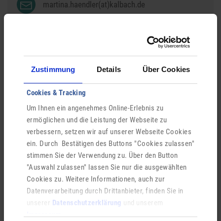
martina.haendler(at)kalbach.de
Hauptstr. 12
36148
Kalbach
Zustimmung
Details
Über Cookies
Cookies & Tracking
ONLINE-BÜRGERSERVICE
Um Ihnen ein angenehmes Online-Erlebnis zu
ermöglichen und die Leistung der Webseite zu
Über das A-Z Verzeichnis finden Sie Ihre Ansprech­
verbessern, setzen wir auf unserer Webseite Cookies
partner und Informationen zu allen Bürger­services.
ein. Durch Bestätigen des Buttons "Cookies zulassen"
Ihre Fragen und Anträge können Sie uns auch ein­fach
stimmen Sie der Verwendung zu. Über den Button
online stellen – ganz ohne Termin.
"Auswahl zulassen" lassen Sie nur die ausgewählten
Cookies zu. Weitere Informationen, auch zur
Datenverarbeitung durch Drittanbieter, finden Sie in
Login Digitales Rathaus
unserer
Datenschutzerklärung
und unserem
Impressum
.