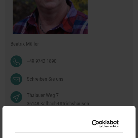
Beatrix Müller
+49 9742 1890
Schreiben Sie uns
Thalauer Weg 7
36148
Kalbach-Uttrichshausen