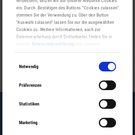
verbessern, setzen wir auf unserer Webseite Cookies
ein. Durch Bestätigen des Buttons "Cookies zulassen"
stimmen Sie der Verwendung zu. Über den Button
Ähnliche Einträge
"Auswahl zulassen" lassen Sie nur die ausgewählten
Cookies zu. Weitere Informationen, auch zur
Reisepass
Datenverarbeitung durch Drittanbieter, finden Sie in
unserer
Datenschutzerklärung
und unserem
Ausländerangelegenheiten
Impressum
.
Einwilligungsauswahl
Aufenthaltsbescheinigung
Notwendig
Präferenzen
Statistiken
Marketing
Vereine