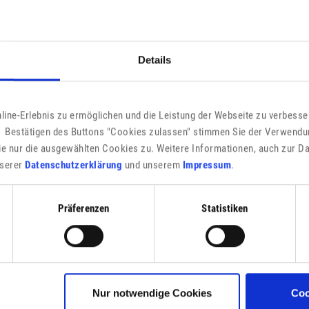
Großgerätes, das beim Kunden angeliefert wird, das alte
Details
toffröhren zählen zu den Elektroaltgeräten und dürfen
nen ebenfalls bei den kommunalen Sammelstellen, vielfach
ine-Erlebnis zu ermöglichen und die Leistung der Webseite zu verbesser
 Bestätigen des Buttons "Cookies zulassen" stimmen Sie der Verwendu
ie nur die ausgewählten Cookies zu. Weitere Informationen, auch zur D
e Rathaus
.
unserer
Datenschutzerklärung
und unserem
Impressum
.
Präferenzen
Statistiken
Nur notwendige Cookies
Coo