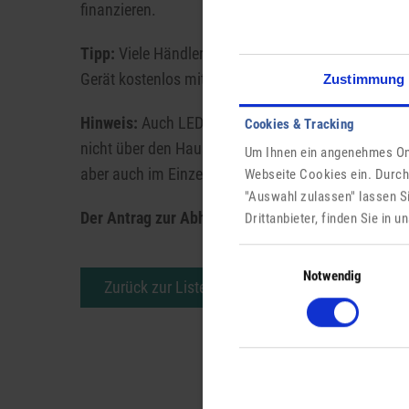
finanzieren.
Tipp:
Viele Händler nehmen beim Kauf eines neuen 
Gerät kostenlos mit.
Zustimmung
Hinweis:
Auch LED-, Energiesparlampen und Leuchts
Cookies & Tracking
nicht über den Hausmüll entsorgt werden. Sie kön
Um Ihnen ein angenehmes Onl
aber auch im Einzelhandel zurückgegeben werden.
Webseite Cookies ein. Durch
"Auswahl zulassen" lassen S
Der Antrag zur Abholung erfolgt über das
Digital
Drittanbieter, finden Sie in 
Einwilligungsauswahl
Notwendig
Zurück zur Liste