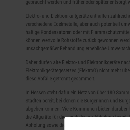
gebraucht werden und früher oder später entsorgt
Elektro- und Elektronikaltgeräte enthalten zahlreic
verschiedene Edelmetalle, aber auch potentiell um
haltige Kondensatoren oder mit Flammschutzmittel
können wertvolle Rohstoffe zurück gewonnen werde
unsachgemäßer Behandlung erhebliche Umweltsc
Daher dürfen alte Elektro- und Elektronikgeräte na
Elektronikgerätegesetzes (ElektroG) nicht mehr üb
diese Abfälle getrennt gesammelt.
In Hessen steht dafür ein Netz von über 180 Samme
Städten bereit, bei denen die Bürgerinnen und Bürg
abgeben können. Viele Kommunen bieten darüber h
die Altgeräte für die Hersteller zur Abholung bereit.
Abholung sowie die umweltgerechte Behandlung und