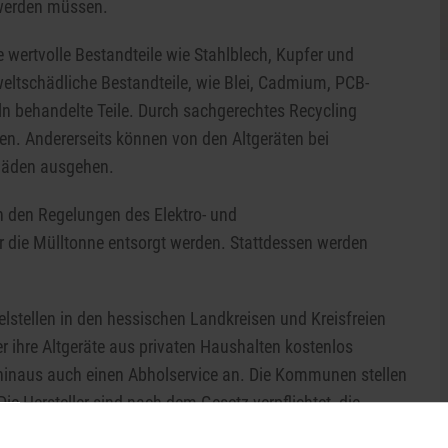
 werden müssen.
he wertvolle Bestandteile wie Stahlblech, Kupfer und
weltschädliche Bestandteile, wie Blei, Cadmium, PCB-
n behandelte Teile. Durch sachgerechtes Recycling
n. Andererseits können von den Altgeräten bei
häden ausgehen.
ch den Regelungen des Elektro- und
er die Mülltonne entsorgt werden. Stattdessen werden
lstellen in den hessischen Landkreisen und Kreisfreien
er ihre Altgeräte aus privaten Haushalten kostenlos
inaus auch einen Abholservice an. Die Kommunen stellen
 Die Hersteller sind nach dem Gesetz verpflichtet, die
 Verwertung der Altgeräte zu organisieren und zu