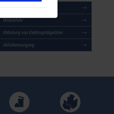
Sonderabfälle
Müllabfuhr
Abholung von Elektrogroßgeräten
Abfallentsorgung