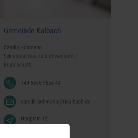
Gemeinde Kalbach
Carolin Hohmann
Sekretariat Bau- und Umweltamt /
Brandschutz
+49 6655 9654 44
carolin.hohmann(at)kalbach.de
Hauptstr. 12
36148
Kalbach